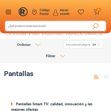
0
Código
Iniciar
Postal
sesión
CATEGORÍA
TODAS
AUDIO Y VIDEO
PANTALLAS
PANTALLAS
Ordenar
Artículos por página
24
Filtrar
Pantallas
Pantallas Smart TV: calidad, innovación y las
mejores ofertas