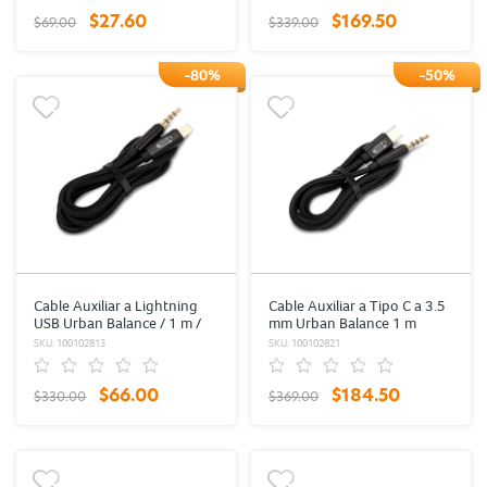
$27.60
$169.50
$69.00
$339.00
-80%
-50%
Cable Auxiliar a Lightning
Cable Auxiliar a Tipo C a 3.5
USB Urban Balance / 1 m /
mm Urban Balance 1 m
Negro
Negro
SKU: 100102813
SKU: 100102821
$66.00
$184.50
$330.00
$369.00