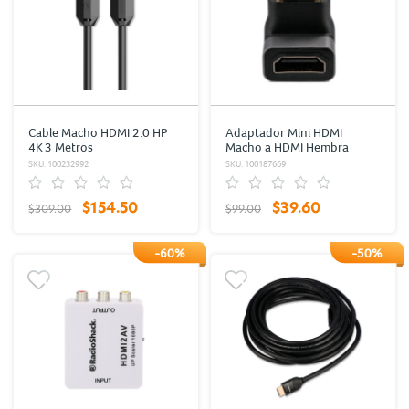
Cable Macho HDMI 2.0 HP
Adaptador Mini HDMI
4K 3 Metros
Macho a HDMI Hembra
RadioShack Negro
SKU: 100232992
SKU: 100187669
$154.50
$39.60
$309.00
$99.00
-60%
-50%