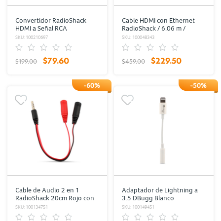
Convertidor RadioShack
Cable HDMI con Ethernet
HDMI a Señal RCA
RadioShack / 6.06 m /
Plástico / Negro con oro
SKU: 100210697
SKU: 100048343
$79.60
$229.50
$199.00
$459.00
-60%
-50%
Cable de Audio 2 en 1
Adaptador de Lightning a
RadioShack 20cm Rojo con
3.5 DBugg Blanco
Negro
SKU: 100134751
SKU: 100149451