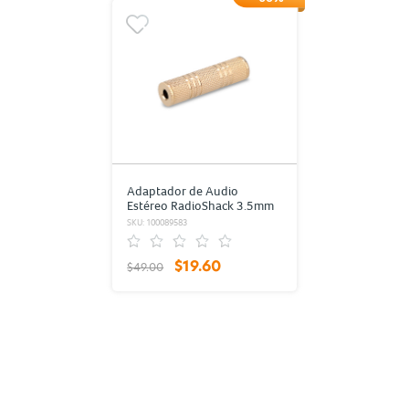
Adaptador de Audio
Estéreo RadioShack 3.5mm
Dorado
SKU: 100089583
$19.60
$49.00