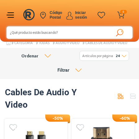
0
Código
Iniciar
Postal
sesión
CATEGORÍA
TODAS
AUDIO Y VIDEO
CABLES DE AUDIO Y VIDEO
Ordenar
Artículos por página
24
Filtrar
Cables De Audio Y
Video
-50%
-60%