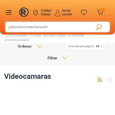
0
Código
Iniciar
Postal
sesión
CATEGORÍA
TODAS
AUDIO Y VIDEO
CÁMARAS
VIDEOCAMARAS
Ordenar
Artículos por página
24
Filtrar
Videocamaras