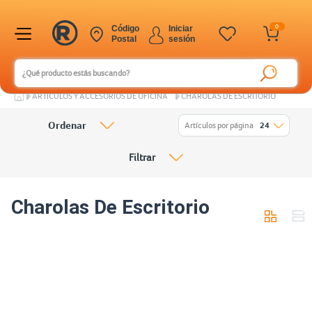
0
Código
Iniciar
Postal
sesión
ARTÍCULOS Y ACCESORIOS DE OFICINA
CHAROLAS DE ESCRITORIO
Ordenar
Artículos por página
24
Filtrar
Charolas De Escritorio