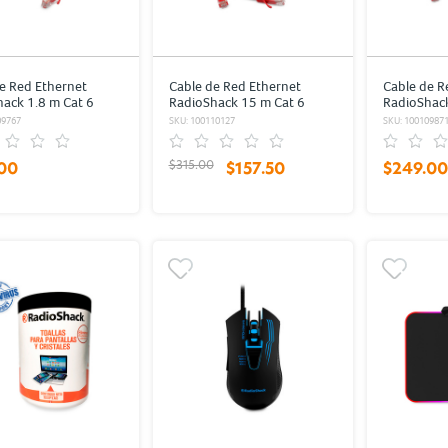
e Red Ethernet
Cable de Red Ethernet
Cable de R
ack 1.8 m Cat 6
RadioShack 15 m Cat 6
RadioShack
09767
SKU: 100110127
SKU: 10010987
$315.00
00
$157.50
$249.00