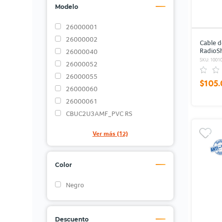
Modelo
26000001
26000002
Cable d
RadioSh
26000040
SKU: 1001
26000052
26000055
$105.
26000060
26000061
CBUC2U3AMF_PVC RS
Ver más (12)
Color
Negro
Descuento