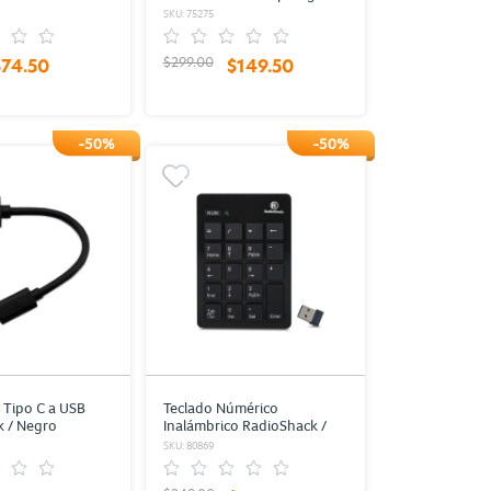
SKU: 75275
$299.00
$74.50
$149.50
-50%
-50%
Tipo C a USB
Teclado Númérico
 / Negro
Inalámbrico RadioShack /
USB / 19 Teclas / Negro
SKU: 80869