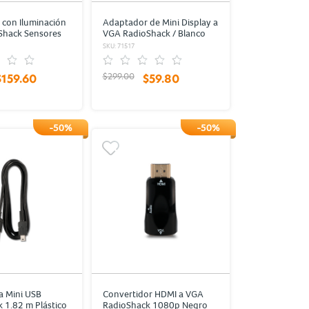
con Iluminación
Adaptador de Mini Display a
Shack Sensores
VGA RadioShack / Blanco
icolor
SKU: 71517
$299.00
$159.60
$59.80
-50%
-50%
a Mini USB
Convertidor HDMI a VGA
 1.82 m Plástico
RadioShack 1080p Negro