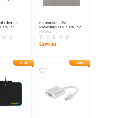
ed Ethernet
Presentador Láser
 9 m Cat 6
RadioShack LED 2.3 m Rojo
1
SKU: 89052
$399.00
-60%
-80%