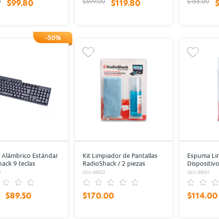
0
$599.00
$155.00
$99.80
$119.80
-50%
 Alámbrico Estándar
Kit Limpiador de Pantallas
Espuma Li
ack 9 teclas
RadioShack / 2 piezas
Dispositiv
edia Negro
360 gr
0
SKU: 86032
SKU: 86031
$89.50
$170.00
$114.00