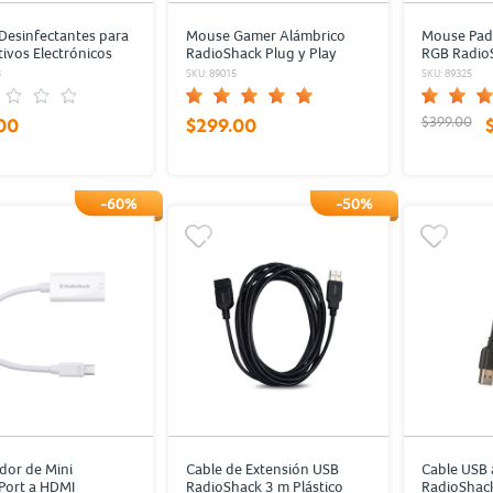
 Desinfectantes para
Mouse Gamer Alámbrico
Mouse Pad 
tivos Electrónicos
RadioShack Plug y Play
RGB Radio
ack / 100 piezas
Iluminación RGB Negro
Touch Mult
3
SKU: 89015
SKU: 89325
$399.00
00
$299.00
-60%
-50%
dor de Mini
Cable de Extensión USB
Cable USB 
Port a HDMI
RadioShack 3 m Plástico
RadioShack