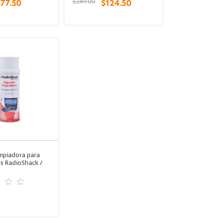
$249.00
$77.50
$124.50
mpiadora para
os RadioShack /